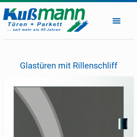
Glastüren mit Rillenschliff